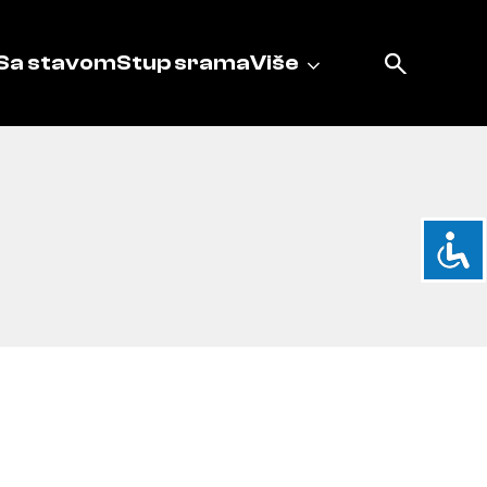
Sa stavom
Stup srama
Više