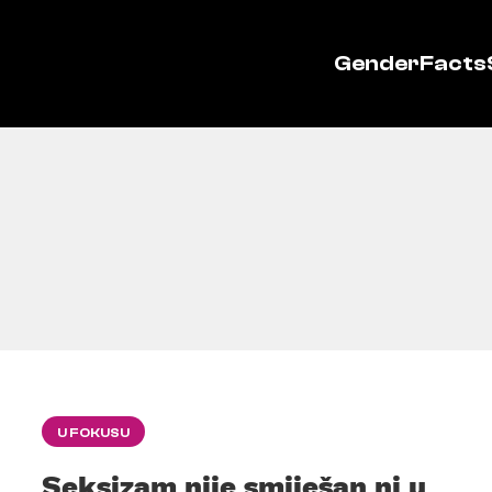
GenderFacts
U FOKUSU
Seksizam nije smiješan ni u