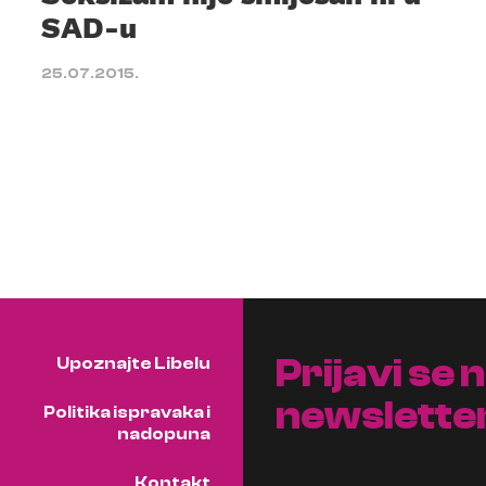
SAD-u
25.07.2015.
Prijavi se 
Upoznajte Libelu
newslette
Politika ispravaka i
nadopuna
Kontakt