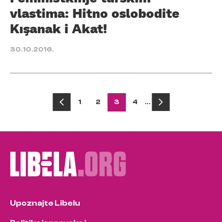
vlastima: Hitno oslobodite
Kışanak i Akat!
30.10.2016.
Posts
1
2
3
4
…
pagination
Upoznajte Libelu