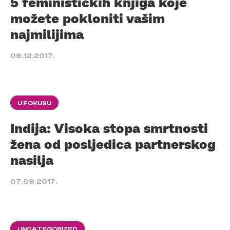
5 feminističkih knjiga koje
možete pokloniti vašim
najmilijima
09.12.2017.
U FOKUSU
Indija: Visoka stopa smrtnosti
žena od posljedica partnerskog
nasilja
07.09.2017.
UNCATEGORIZED