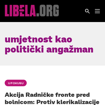
Skip
to
content
umjetnost kao
politički angažman
U FOKUSU
Akcija Radničke fronte pred
bolnicom: Protiv klerikalizacije