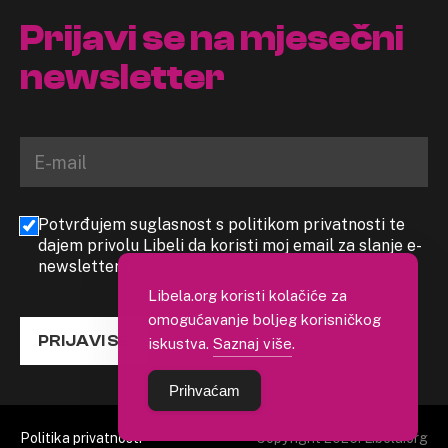
Prijavi se na mjesečni
newsletter
Potvrđujem suglasnost s politikom privatnosti te
dajem privolu Libeli da koristi moj email za slanje e-
newslettera
Libela.org koristi kolačiće za
omogućavanje boljeg korisničkog
PRIJAVI SE
iskustva.
Saznaj više
.
Prihvaćam
Politika privatnosti
Copyright 2026. Libela.org