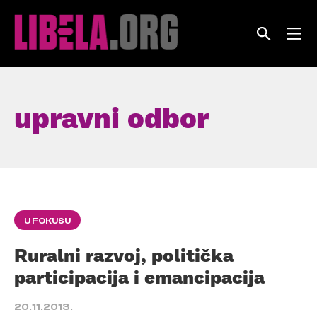
Skip
to
content
upravni odbor
U FOKUSU
Ruralni razvoj, politička
participacija i emancipacija
20.11.2013.