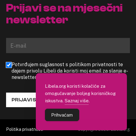
Prijavi se na mjesečni
newsletter
Potvrđujem suglasnost s politikom privatnosti te
dajem privolu Libeli da koristi moj email za slanje e-
newslettera
Libela.org koristi kolačiće za
omogućavanje boljeg korisničkog
PRIJAVI SE
iskustva.
Saznaj više
.
Prihvaćam
Politika privatnosti
Copyright 2026. Libela.org