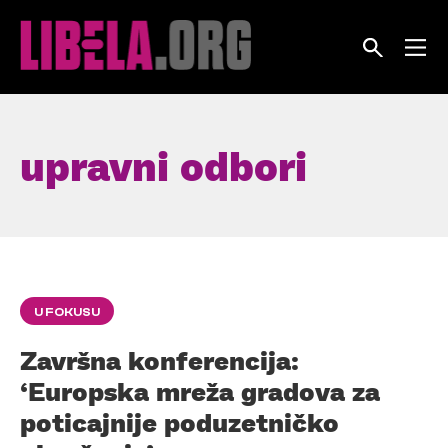
Skip
to
content
upravni odbori
U FOKUSU
Završna konferencija:
‘Europska mreža gradova za
poticajnije poduzetničko