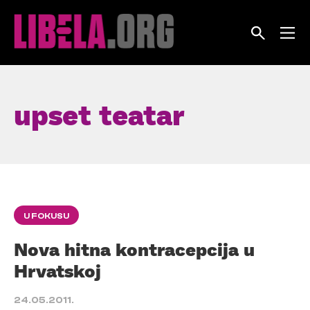
Skip
to
content
upset teatar
U FOKUSU
Nova hitna kontracepcija u
Hrvatskoj
24.05.2011.