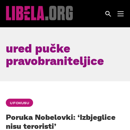
Skip
to
content
ured pučke
pravobraniteljice
U FOKUSU
Poruka Nobelovki: ‘Izbjeglice
nisu teroristi’