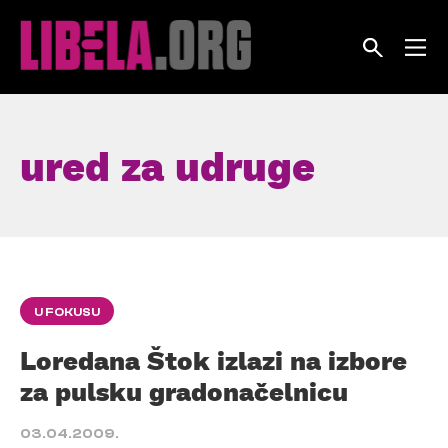
Skip
to
content
ured za udruge
U FOKUSU
Loredana Štok izlazi na izbore
za pulsku gradonačelnicu
03.04.2009.