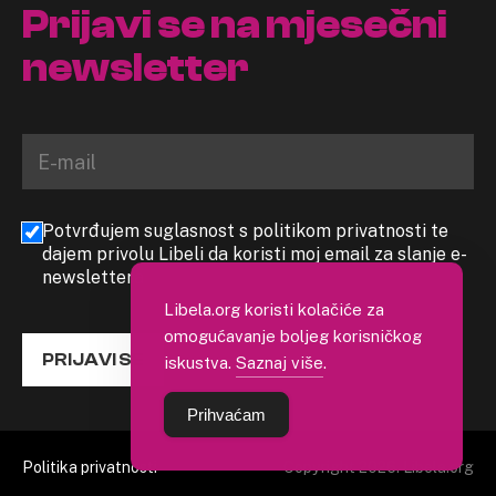
Prijavi se na mjesečni
newsletter
Potvrđujem suglasnost s politikom privatnosti te
dajem privolu Libeli da koristi moj email za slanje e-
newslettera
Libela.org koristi kolačiće za
omogućavanje boljeg korisničkog
PRIJAVI SE
iskustva.
Saznaj više
.
Prihvaćam
Politika privatnosti
Copyright 2026. Libela.org