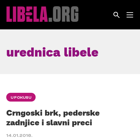
Skip
to
content
urednica libele
U FOKUSU
Crngoski brk, pederske
zadnjice i slavni preci
14.01.2016.