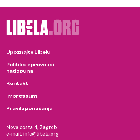
Upoznajte Libelu
Politika ispravaka i
nadopuna
Kontakt
Impressum
Pravila ponašanja
Nova cesta 4, Zagreb
e-mail:
info@libela.org