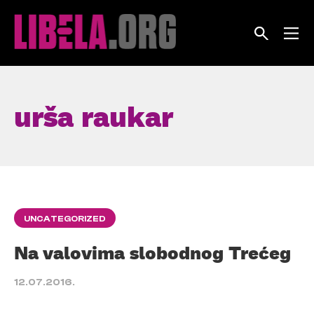
Skip
to
content
urša raukar
UNCATEGORIZED
Na valovima slobodnog Trećeg
12.07.2016.