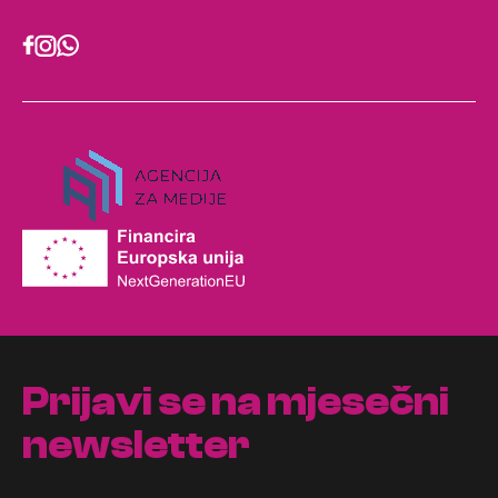
Prijavi se na mjesečni
newsletter