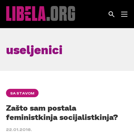
Skip
to
content
useljenici
SA STAVOM
Zašto sam postala
feministkinja socijalistkinja?
22.01.2016.