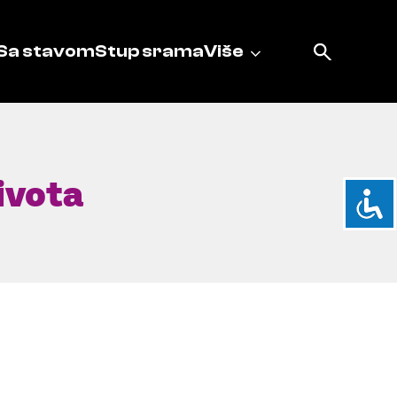
Sa stavom
Stup srama
Više
ivota