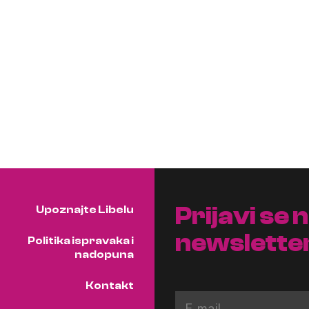
Prijavi se 
Upoznajte Libelu
newslette
Politika ispravaka i
nadopuna
Kontakt