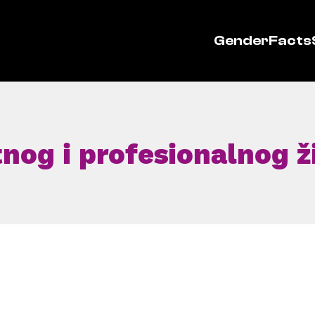
GenderFacts
tnog i profesionalnog ž