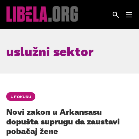
Skip
to
content
uslužni sektor
U FOKUSU
Novi zakon u Arkansasu
dopušta suprugu da zaustavi
pobačaj žene