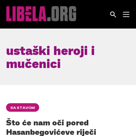
Skip
to
content
ustaški heroji i
mučenici
SA STAVOM
Što će nam oči pored
Hasanbegovićeve riječi