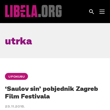
Skip
to
content
utrka
U FOKUSU
‘Saulov sin’ pobjednik Zagreb
Film Festivala
23.11.2015.