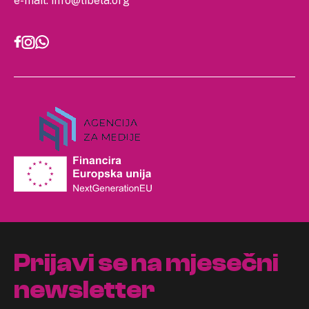
e-mail:
info@libela.org
Prijavi se na mjesečni
newsletter