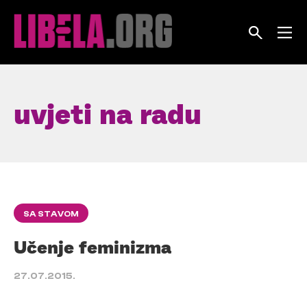
Skip
to
content
uvjeti na radu
SA STAVOM
Učenje feminizma
27.07.2015.