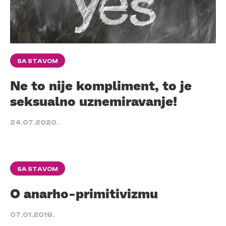
SA STAVOM
Ne to nije kompliment, to je
seksualno uznemiravanje!
24.07.2020.
SA STAVOM
O anarho-primitivizmu
07.01.2019.