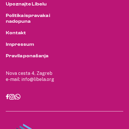
Upoznajte Libelu
Politika ispravaka i
nadopuna
Kontakt
Impressum
Pravila ponašanja
Nova cesta 4, Zagreb
e-mail:
info@libela.org