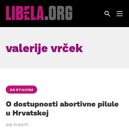
Skip
to
content
valerije vrček
SA STAVOM
O dostupnosti abortivne pilule
u Hrvatskoj
03.11.2017.