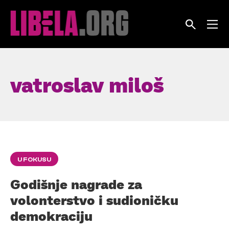
Skip
to
content
vatroslav miloš
U FOKUSU
Godišnje nagrade za
volonterstvo i sudioničku
demokraciju