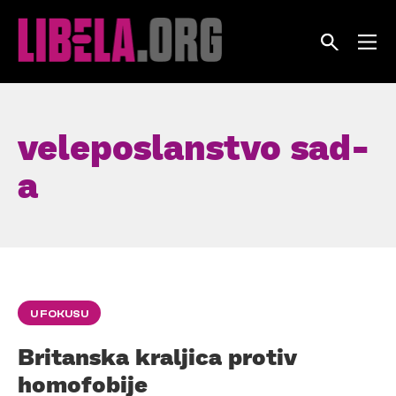
Skip
to
content
veleposlanstvo sad-
a
U FOKUSU
Britanska kraljica protiv
homofobije