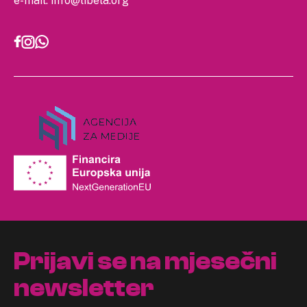
e-mail:
info@libela.org
Prijavi se na mjesečni
newsletter