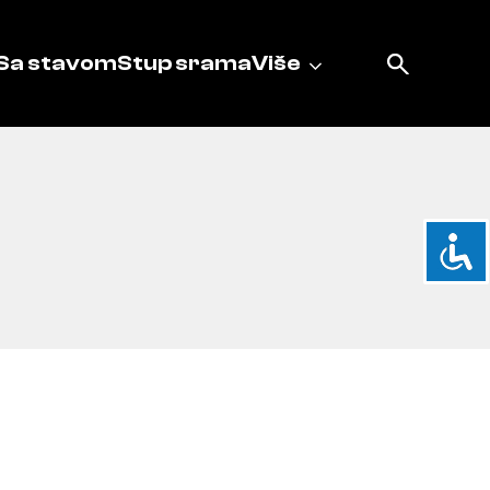
Sa stavom
Stup srama
Više