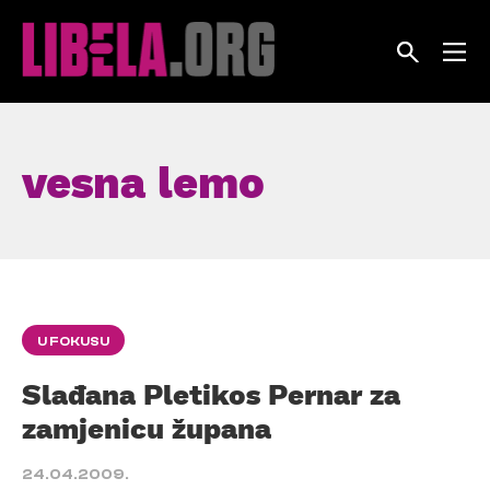
Skip
to
content
vesna lemo
U FOKUSU
Slađana Pletikos Pernar za
zamjenicu župana
24.04.2009.