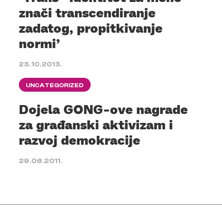
znači transcendiranje
zadatog, propitkivanje
normi’
23.10.2013.
UNCATEGORIZED
Dojela GONG-ove nagrade
za građanski aktivizam i
razvoj demokracije
29.06.2011.