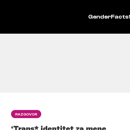
GenderFacts
RAZGOVOR
‘Trans* identitet za mene