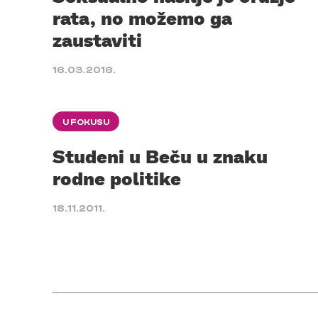
rata, no možemo ga
zaustaviti
16.03.2016.
U FOKUSU
Studeni u Beču u znaku
rodne politike
18.11.2011.