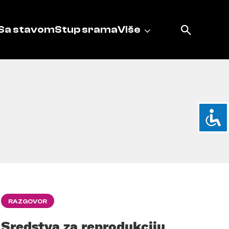
Sa stavom
Stup srama
Više
RAZGOVOR
Sredstva za reprodukciju