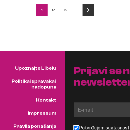
1
2
3
…
Prijavi se 
Upoznajte Libelu
newslette
Politika ispravaka i
nadopuna
Kontakt
Impressum
Pravila ponašanja
Potvrđujem suglasnost s