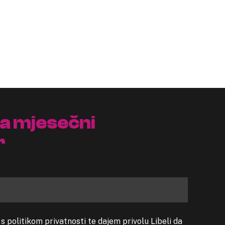
na mjesečni
r
 politikom privatnosti te dajem privolu Libeli da