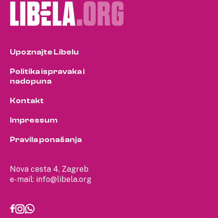
Upoznajte Libelu
Politika ispravaka i
nadopuna
Kontakt
Impressum
Pravila ponašanja
Nova cesta 4, Zagreb
e-mail:
info@libela.org