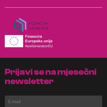
Prijavi se na mjesečni
newsletter