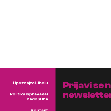
Prijavi se 
Upoznajte Libelu
newslette
Politika ispravaka i
nadopuna
Kontakt