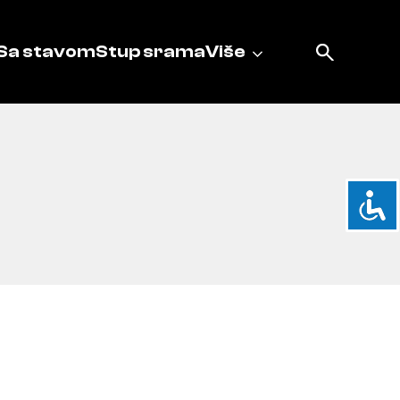
Sa stavom
Stup srama
Više