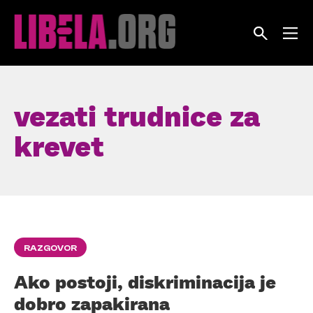
Skip
to
content
vezati trudnice za
krevet
RAZGOVOR
Ako postoji, diskriminacija je
dobro zapakirana