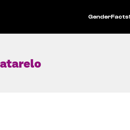
GenderFacts
batarelo