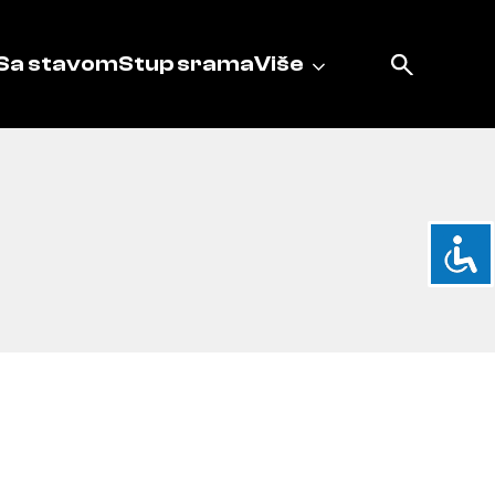
Sa stavom
Stup srama
Više