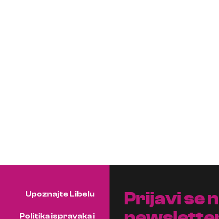
Prijavi se 
Upoznajte Libelu
newslette
Politika ispravaka i