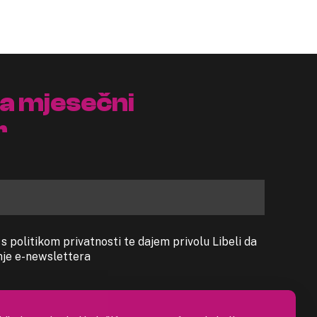
na mjesečni
r
 politikom privatnosti te dajem privolu Libeli da
anje e-newslettera