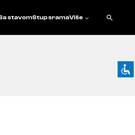
Sa stavom
Stup srama
Više