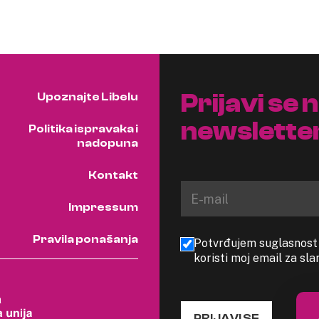
Prijavi se 
Upoznajte Libelu
newslette
Politika ispravaka i
nadopuna
Kontakt
Impressum
Pravila ponašanja
Potvrđujem suglasnost s
koristi moj email za sl
PRIJAVI SE