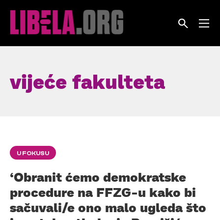
Skip
to
content
vijeće fakulteta
U FOKUSU
‘Obranit ćemo demokratske
procedure na FFZG-u kako bi
sačuvali/e ono malo ugleda što