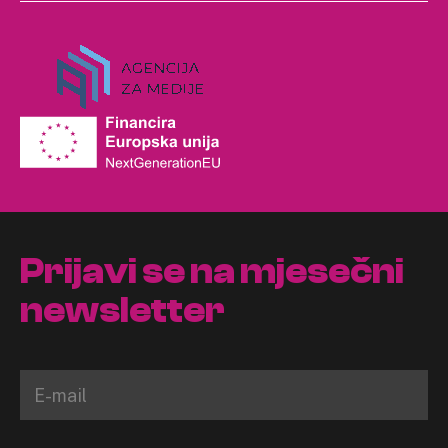
Prijavi se na mjesečni
newsletter