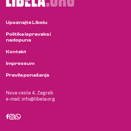
Upoznajte Libelu
Politika ispravaka i
nadopuna
Kontakt
Impressum
Pravila ponašanja
Nova cesta 4, Zagreb
e-mail:
info@libela.org