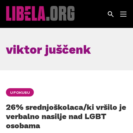
Skip
to
content
viktor juščenk
U FOKUSU
26% srednjoškolaca/ki vršilo je
verbalno nasilje nad LGBT
osobama