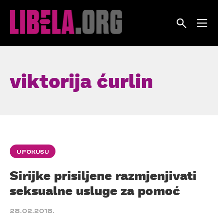
Skip
to
content
viktorija ćurlin
U FOKUSU
Sirijke prisiljene razmjenjivati
seksualne usluge za pomoć
28.02.2018.