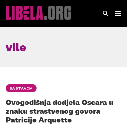
Skip
to
content
vile
SA STAVOM
Ovogodišnja dodjela Oscara u
znaku strastvenog govora
Patricije Arquette