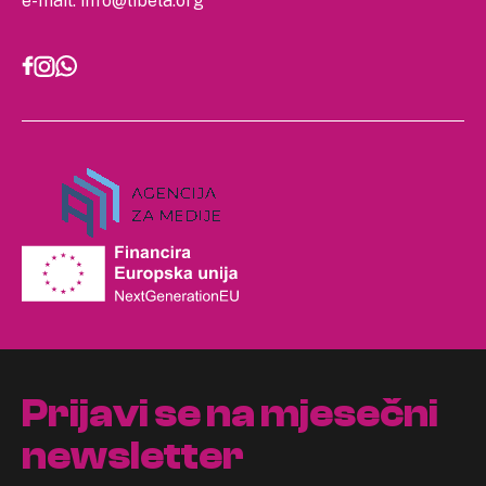
e-mail:
info@libela.org
Prijavi se na mjesečni
newsletter