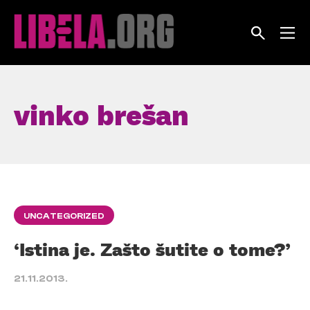
Skip
to
content
vinko brešan
UNCATEGORIZED
‘Istina je. Zašto šutite o tome?’
21.11.2013.