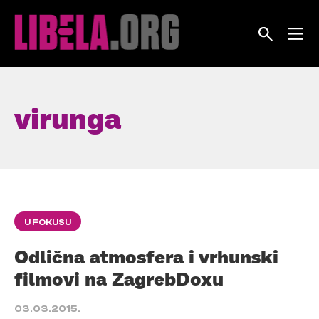
Skip
to
content
virunga
U FOKUSU
Odlična atmosfera i vrhunski
filmovi na ZagrebDoxu
03.03.2015.