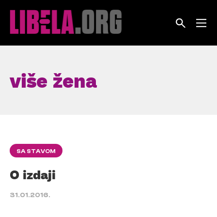
Skip
to
content
više žena
SA STAVOM
O izdaji
31.01.2016.