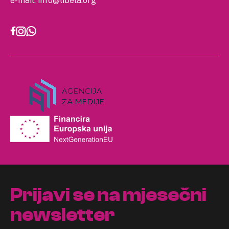
e-mail:
info@libela.org
Prijavi se na mjesečni
newsletter