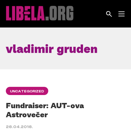
Skip
to
content
vladimir gruden
UNCATEGORIZED
Fundraiser: AUT-ova
Astrovečer
26.04.2016.