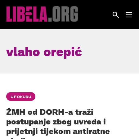
Skip
to
content
vlaho orepić
U FOKUSU
ŽMH od DORH-a traži
postupanje zbog uvreda i
prijetnji tijekom antiratne