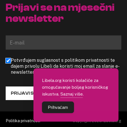
Prijavi se na mjesečni
newsletter
Potvrđujem suglasnost s politikom privatnosti te
dajem privolu Libeli da koristi moj email za slanje e-
newslettera
Libela.org koristi kolačiće za
omogućavanje boljeg korisničkog
PRIJAVI SE
iskustva.
Saznaj više
.
Prihvaćam
Politika privatnosti
Copyright 2026. Libela.org