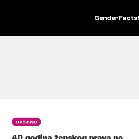
GenderFacts
U FOKUSU
40 godina ženskog prava na