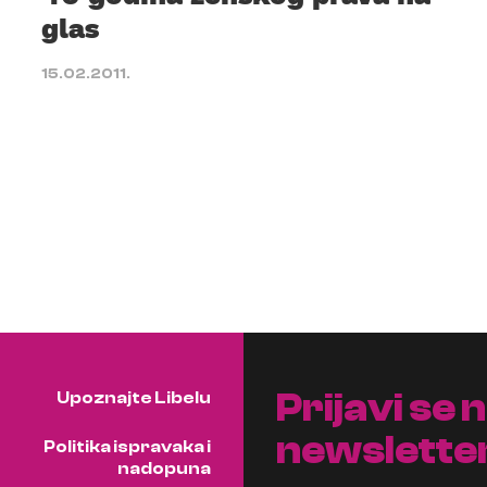
glas
15.02.2011.
Prijavi se 
Upoznajte Libelu
newslette
Politika ispravaka i
nadopuna