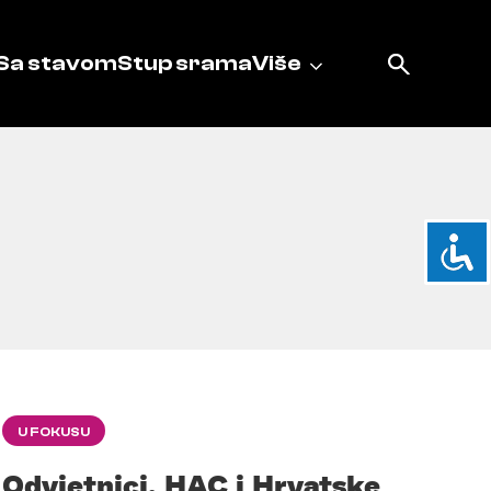
Sa stavom
Stup srama
Više
U FOKUSU
Odvjetnici, HAC i Hrvatske