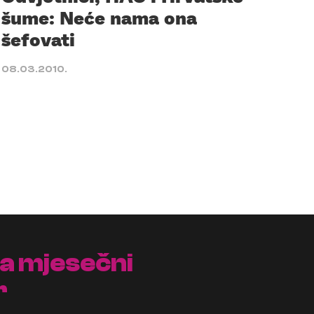
šume: Neće nama ona
šefovati
08.03.2010.
na mjesečni
r