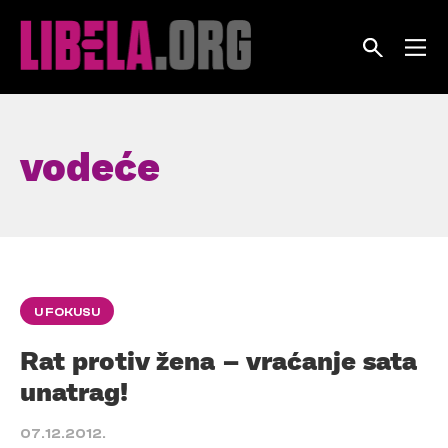
Skip
to
content
vodeće
U FOKUSU
Rat protiv žena – vraćanje sata
unatrag!
07.12.2012.