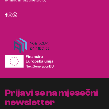
e-mail:
info@libela.org
Prijavi se na mjesečni
newsletter