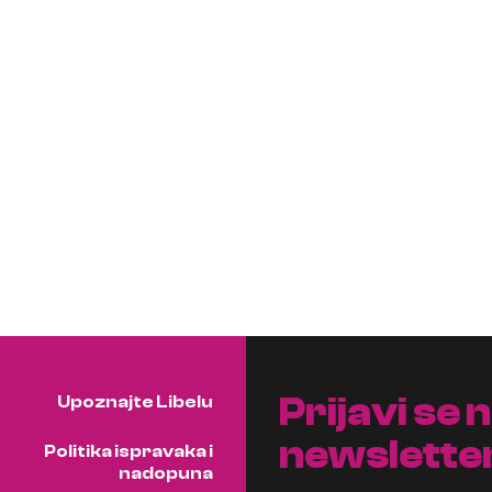
Prijavi se 
Upoznajte Libelu
newslette
Politika ispravaka i
nadopuna