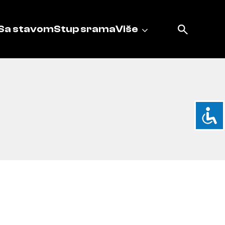
Sa stavom
Stup srama
Više