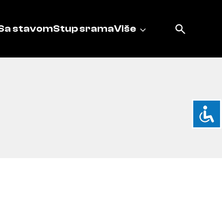
Sa stavom
Stup srama
Više