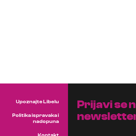
Prijavi se 
Upoznajte Libelu
newslette
Politika ispravaka i
nadopuna
Kontakt