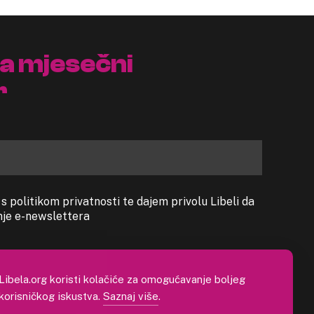
na mjesečni
r
 politikom privatnosti te dajem privolu Libeli da
anje e-newslettera
Libela.org koristi kolačiće za omogućavanje boljeg
korisničkog iskustva.
Saznaj više
.