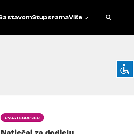
Sa stavom
Stup srama
Više
UNCATEGORIZED
Natječaj za dodjelu