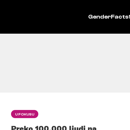
GenderFacts
U FOKUSU
Preko 100.000 ljudi na