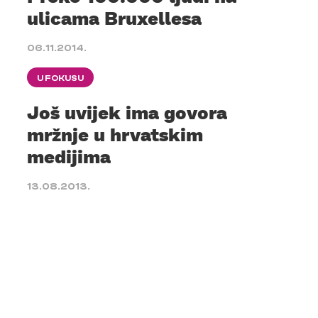
ulicama Bruxellesa
06.11.2014.
U FOKUSU
Još uvijek ima govora
mržnje u hrvatskim
medijima
13.08.2013.