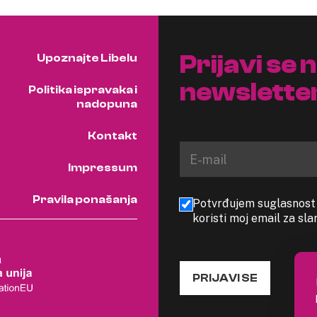
Prijavi se 
Upoznajte Libelu
newslette
Politika ispravaka i
nadopuna
Kontakt
Impressum
Pravila ponašanja
Potvrđujem suglasnost s
koristi moj email za sl
PRIJAVI SE