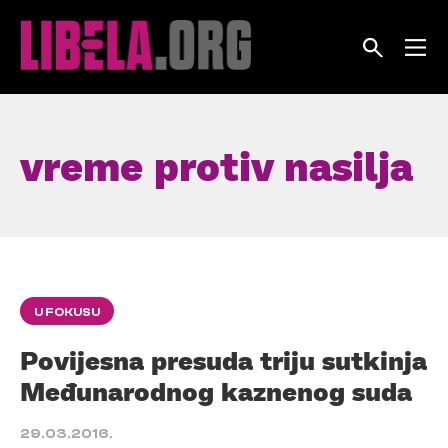
Skip
to
content
vreme protiv nasilja
U FOKUSU
Povijesna presuda triju sutkinja
Međunarodnog kaznenog suda
29.03.2016.