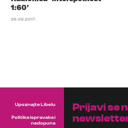
1:60’
25.05.2017.
Prijavi se 
Upoznajte Libelu
newslette
Politika ispravaka i
nadopuna