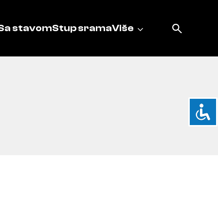
Sa stavom
Stup srama
Više