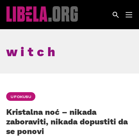
Skip
to
content
w i t c h
U FOKUSU
Kristalna noć – nikada
zaboraviti, nikada dopustiti da
se ponovi