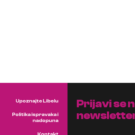
Prijavi se 
Upoznajte Libelu
newslette
Politika ispravaka i
nadopuna
Kontakt