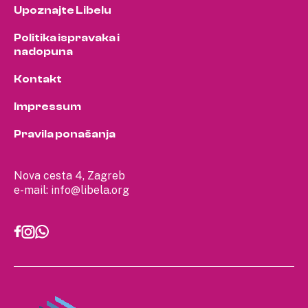
Upoznajte Libelu
Politika ispravaka i
nadopuna
Kontakt
Impressum
Pravila ponašanja
Nova cesta 4, Zagreb
e-mail:
info@libela.org