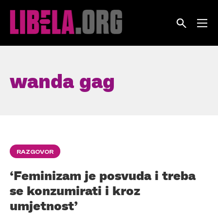
Skip
to
content
wanda gag
RAZGOVOR
‘Feminizam je posvuda i treba
se konzumirati i kroz
umjetnost’