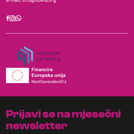
e-mail:
info@libela.org
Prijavi se na mjesečni
newsletter