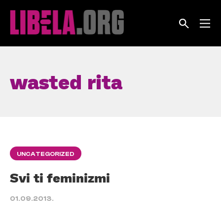
Skip
to
content
wasted rita
UNCATEGORIZED
Svi ti feminizmi
01.09.2013.